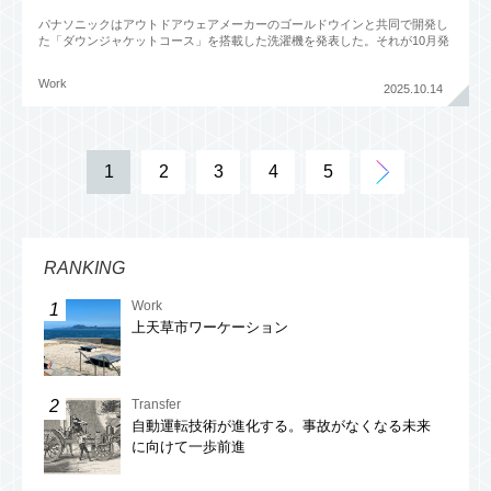
パナソニックはアウトドアウェアメーカーのゴールドウインと共同で開発し
た「ダウンジャケットコース」を搭載した洗濯機を発表した。それが10月発
売のドラム式洗濯乾燥機「LXシリーズ」と、11月発売の「SDシ
Work
2025.10.14
1
2
3
4
5
RANKING
Work
上天草市ワーケーション
Transfer
自動運転技術が進化する。事故がなくなる未来
に向けて一歩前進