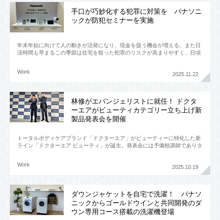
手口が巧妙化する犯罪に対策を パナソニ
ックが防犯セミナーを実施
年末年始に向けて人の動きが活発になり、現金を扱う機会が増える。また日
没時間も早まるこの季節は住宅を狙った犯罪のリスクが高まりやすく、日頃
の備えがより重要に。パナソニックは、こうしたリスクに備えるための
Work
2025.11.22
林修がエバンジェリストに就任！ ドクタ
ーエアがビューティカテゴリー立ち上げ新
製品発表会を開催
トータルボディケアブランド「ドクターエア」がビューティーに特化した新
ライン「ドクターエア ビューティ」が誕生。発表会には予備校講師でありタ
レントの林修先生も登場。ブランド公式エバンジェリスト（伝道師）
Work
2025.10.19
ダウンジャケットを自宅で洗濯！ パナソ
ニックからゴールドウインと共同開発のダ
ウン専用コース搭載の洗濯機登場