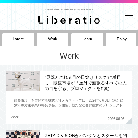
Creating new normal for cities and people
Latest
Work
Learn
Enjoy
Work
“見落とされる目の日焼けリスク”に着目
し、眼鏡市場が「屋外で頑張るすべての人
の目を守る」プロジェクトを始動
「眼鏡市場」を展開する株式会社メガネトップは、2026年6月3日（水）に
「紫外線対策事業戦略発表会」を開催。新たな社会課題解決プロジェクト
「一億総サングラス計画」を発表した。近年、日本では猛暑
Work
2026.06.05
ZETA DIVISIONがバンタンとスクールを開