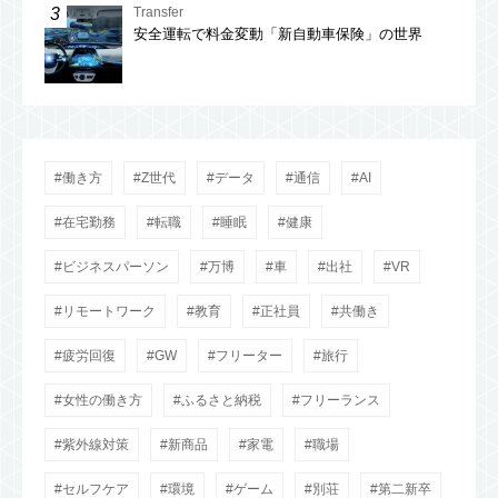
Transfer
安全運転で料金変動「新自動車保険」の世界
働き方
Z世代
データ
通信
AI
在宅勤務
転職
睡眠
健康
ビジネスパーソン
万博
車
出社
VR
リモートワーク
教育
正社員
共働き
疲労回復
GW
フリーター
旅行
女性の働き方
ふるさと納税
フリーランス
紫外線対策
新商品
家電
職場
セルフケア
環境
ゲーム
別荘
第二新卒