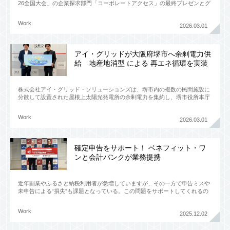
26全国大会」の企業探求部門「コーポレートアクセス」の最終プレゼンとグ
ランプリ発表が2月26日（木）、27日（金）の二日間にわたっ
Work
2026.03.01
アイ・グリッドが大阪府堺市へ余剰電力供
給 地産地消型 による 再エネ循環を実装
株式会社アイ・グリッド・ソリューションズは、堺市内の複数の民間施設に
分散して設置された屋根上太陽光発電所の余剰電力を集約し、堺市役所本庁
舎（本館・高層館）へ供給する取り組みを2月1日から本格始動したこ
Work
2026.03.01
確定申告をサポート！ ベネフィット・ワ
ンと会計バンクが業務提携
近年副業やふるさと納税利用者が急増していますが、その一方で申告ミスや
未申告による“損失”も課題となっている。この問題をサポートしてくれるの
が、ベネフィット・ワンと会計バンクが11月27日に発表した新サ
Work
2025.12.02