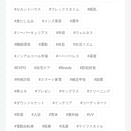
セカンドハウス
フレックスタイム
眠気
身だしなみ
メンズ美容
通学
ソーバーキュリアス
年収
ウェルネス
睡眠環境
通勤
休息
生活リズム
ノンアルコール市場
ペーパーレス
昼寝
EXPO
自宅ケア
Beauty
防犯対策
特殊詐欺
スマート家電
確定申告
副業
再エネ
プレゼン
サングラス
クリーニング
ダウンジャケット
インテリア
コーディネート
部屋
入浴
育休
紫外線
UV
電動自転車
医療
洗濯
ライフスタイル