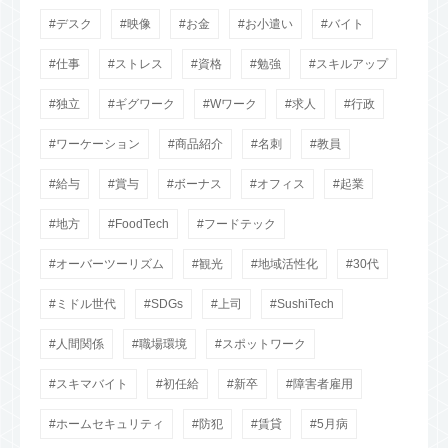
デスク
映像
お金
お小遣い
バイト
仕事
ストレス
資格
勉強
スキルアップ
独立
ギグワーク
Wワーク
求人
行政
ワーケーション
商品紹介
名刺
教員
給与
賞与
ボーナス
オフィス
起業
地方
FoodTech
フードテック
オーバーツーリズム
観光
地域活性化
30代
ミドル世代
SDGs
上司
SushiTech
人間関係
職場環境
スポットワーク
スキマバイト
初任給
新卒
障害者雇用
ホームセキュリティ
防犯
賃貸
5月病