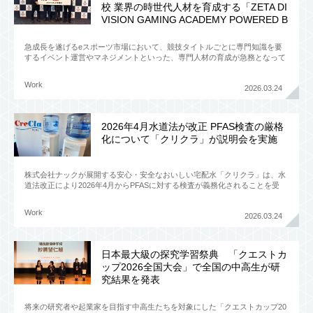
校 業界の時世代人材を育成する「ZETA DI
VISION GAMING ACADEMY POWERED B
Y VANTAN」
急成長を遂げるeスポーツ市場において、競技タイトルごとに専門知識を要
するイベント運営やマネジメントといった、専門人材の育成が急務となって
いる。この課題に対しZETA DIVISIONを運営するGANY
Work
2026.03.24
2026年4月水道法が改正 PFAS検査の厳格
化について「クリクラ」が説明会を実施
株式会社ナックが展開する安心・安全なおいしい宅配水「クリクラ」は、水
道法改正により2026年4月からPFASに対する検査が義務化されることを受
け、プレス向け説明会を開催した。2026年4月から
Work
2026.03.24
日本最大級の探究学習祭典 「クエストカ
ップ2026全国大会」で全国の中高生が研
究結果を発表
将来の研究者や起業家を目指す中高生たちを対象にした「クエストカップ20