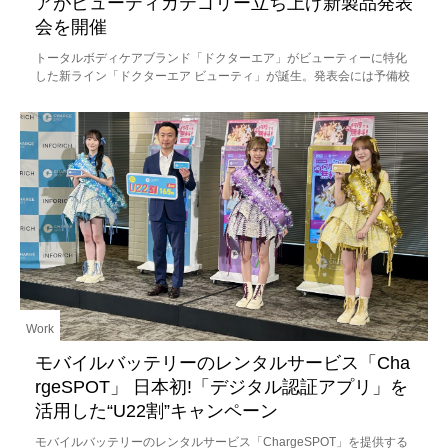
アがビューティカテゴリー立ち上げ新製品発表
会を開催
トータルボディケアブランド「ドクターエア」がビューティーに特化
した新ライン「ドクターエア ビューティ」が誕生。発表会には予備校
講師でありタレントの林修先生も登場。ブランド公式エバンジェリス
ト（伝道師）
Work
モバイルバッテリーのレンタルサービス「Cha
rgeSPOT」 日本初!「デジタル認証アプリ」を
活用した“U22割”キャンペーン
モバイルバッテリーのレンタルサービス「ChargeSPOT」を提供する