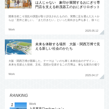
は人じゃない 象印が展開するおにぎり専
門店を支える鈴茂器工のおにぎりロボット
開幕当初こそ混乱や課題が取り沙汰されたものの、実際に足を運んだ人々か
らは「意外と楽しい」「また行きたい」といった前向きな声も多く、徐々に
盛り上がりを見せ始めている大阪・関西万博。SNSを見ると、万博内
Work
2025.05.12
未来を体験する場所 大阪・関西万博で見
える新しい社会のかたち
大阪・関西万博が開幕した。​​テーマは「いのち輝く未来社会のデザイン」。​
未来を見据えた技術、文化、思想が交差するこの万博は、単なる展示の場で
はなく、新たな価値観と出会うための場所でもある。​しかし、
Work
2025.04.17
RANKING
Work
上天草市ワーケーション