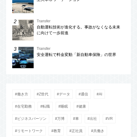
Transfer
自動運転技術が進化する。事故がなくなる未来
に向けて一歩前進
Transfer
安全運転で料金変動「新自動車保険」の世界
働き方
Z世代
データ
通信
AI
在宅勤務
転職
睡眠
健康
ビジネスパーソン
万博
車
出社
VR
リモートワーク
教育
正社員
共働き