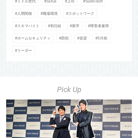
ミドル世代
SDGs
上司
SushiTech
人間関係
職場環境
スポットワーク
スキマバイト
初任給
新卒
障害者雇用
ホームセキュリティ
防犯
賃貸
5月病
リーダー
Pick Up