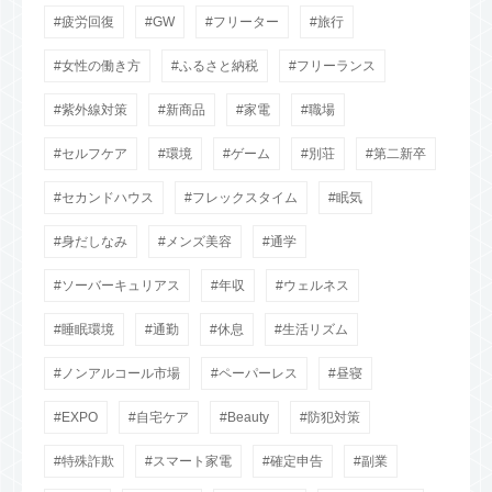
疲労回復
GW
フリーター
旅行
女性の働き方
ふるさと納税
フリーランス
紫外線対策
新商品
家電
職場
セルフケア
環境
ゲーム
別荘
第二新卒
セカンドハウス
フレックスタイム
眠気
身だしなみ
メンズ美容
通学
ソーバーキュリアス
年収
ウェルネス
睡眠環境
通勤
休息
生活リズム
ノンアルコール市場
ペーパーレス
昼寝
EXPO
自宅ケア
Beauty
防犯対策
特殊詐欺
スマート家電
確定申告
副業