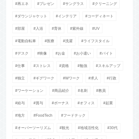
再エネ
プレゼン
サングラス
クリーニング
ダウンジャケット
インテリア
コーディネート
部屋
入浴
育休
紫外線
UV
電動自転車
医療
洗濯
ライフスタイル
デスク
映像
お金
お小遣い
バイト
仕事
ストレス
資格
勉強
スキルアップ
独立
ギグワーク
Wワーク
求人
行政
ワーケーション
商品紹介
名刺
教員
給与
賞与
ボーナス
オフィス
起業
地方
FoodTech
フードテック
オーバーツーリズム
観光
地域活性化
30代