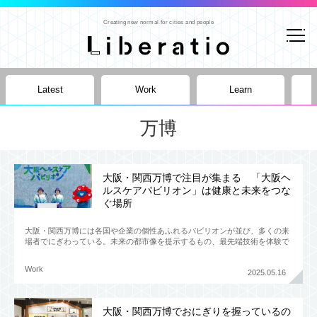
Creating new normal for cities and people
Latest
Work
Learn
万博
大阪・関西万博で注目が集まる 「大阪ヘ
ルスケアパビリオン」は健康と未来をつな
ぐ場所
大阪・関西万博には各国や企業の個性あふれるパビリオンが並び、多くの来
場者でにぎわっている。未来の都市像を提示するもの、最先端技術を体験で
きるもの、サステナビリティをテーマにした展示など、見どころは尽き
Work
2025.05.16
大阪・関西万博でおにぎりを握っているの