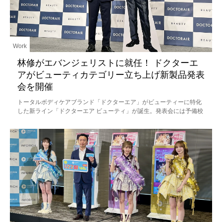
Work
林修がエバンジェリストに就任！ ドクターエ
アがビューティカテゴリー立ち上げ新製品発表
会を開催
トータルボディケアブランド「ドクターエア」がビューティーに特化
した新ライン「ドクターエア ビューティ」が誕生。発表会には予備校
講師でありタレントの林修先生も登場。ブランド公式エバンジェリス
ト（伝道師）