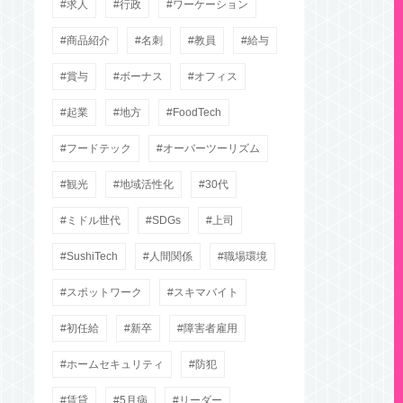
求人
行政
ワーケーション
商品紹介
名刺
教員
給与
賞与
ボーナス
オフィス
起業
地方
FoodTech
フードテック
オーバーツーリズム
観光
地域活性化
30代
ミドル世代
SDGs
上司
SushiTech
人間関係
職場環境
スポットワーク
スキマバイト
初任給
新卒
障害者雇用
ホームセキュリティ
防犯
賃貸
5月病
リーダー