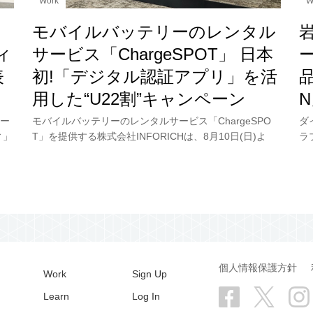
Work
W
モバイルバッテリーのレンタル
ィ
サービス「ChargeSPOT」 日本
表
初!「デジタル認証アプリ」を活
品
用した“U22割”キャンペーン
ー
モバイルバッテリーのレンタルサービス「ChargeSPO
ダ
ィ」
T」を提供する株式会社INFORICHは、8月10日(日)よ
ラ
先
り“U22割”を開始。キャンペーンの発表会にはChargeSP
テ
OT全国キャンペーンの
5
個人情報保護方針
Work
Sign Up
Learn
Log In