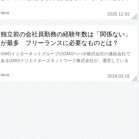
ートしてくれるのが、ベネフィット・ワンと会計バンクが11月27
日に発表した新サ
Work
2025.12.02
独立前の会社員勤務の経験年数は「関係ない」
が最多 フリーランスに必要なものとは？
GMOインターネットグループのGMOペパボ株式会社の連結会社で
あるGMOクリエイターズネットワーク株式会社が、運営している
フリーランスに特化した金融支援サービス「FREENANCE byGM
O」のユー
Work
2024.03.15