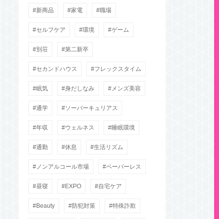
新商品
家電
職場
セルフケア
環境
ゲーム
別荘
第二新卒
セカンドハウス
フレックスタイム
眠気
身だしなみ
メンズ美容
通学
ソーバーキュリアス
年収
ウェルネス
睡眠環境
通勤
休息
生活リズム
ノンアルコール市場
ペーパーレス
昼寝
EXPO
自宅ケア
Beauty
防犯対策
特殊詐欺