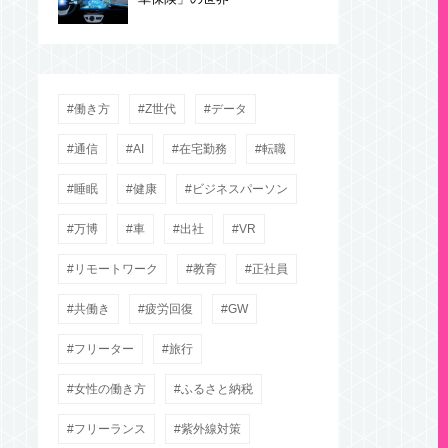
働き方
Z世代
データ
通信
AI
在宅勤務
転職
睡眠
健康
ビジネスパーソン
万博
車
出社
VR
リモートワーク
教育
正社員
共働き
疲労回復
GW
フリーター
旅行
女性の働き方
ふるさと納税
フリーランス
紫外線対策