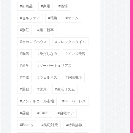
新商品
家電
職場
セルフケア
環境
ゲーム
別荘
第二新卒
セカンドハウス
フレックスタイム
眠気
身だしなみ
メンズ美容
通学
ソーバーキュリアス
年収
ウェルネス
睡眠環境
通勤
休息
生活リズム
ノンアルコール市場
ペーパーレス
昼寝
EXPO
自宅ケア
Beauty
防犯対策
特殊詐欺