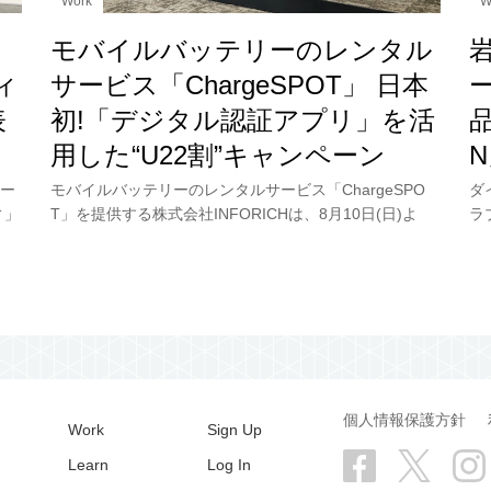
Work
W
モバイルバッテリーのレンタル
ィ
サービス「ChargeSPOT」 日本
表
初!「デジタル認証アプリ」を活
品
用した“U22割”キャンペーン
ー
モバイルバッテリーのレンタルサービス「ChargeSPO
ダ
ィ」
T」を提供する株式会社INFORICHは、8月10日(日)よ
ラ
先
り“U22割”を開始。キャンペーンの発表会にはChargeSP
テ
OT全国キャンペーンの
5
個人情報保護方針
Work
Sign Up
Learn
Log In