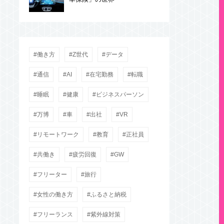
働き方
Z世代
データ
通信
AI
在宅勤務
転職
睡眠
健康
ビジネスパーソン
万博
車
出社
VR
リモートワーク
教育
正社員
共働き
疲労回復
GW
フリーター
旅行
女性の働き方
ふるさと納税
フリーランス
紫外線対策