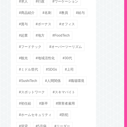
求人
行政
ワーケーション
商品紹介
名刺
教員
給与
賞与
ボーナス
オフィス
起業
地方
FoodTech
フードテック
オーバーツーリズム
観光
地域活性化
30代
ミドル世代
SDGs
上司
SushiTech
人間関係
職場環境
スポットワーク
スキマバイト
初任給
新卒
障害者雇用
ホームセキュリティ
防犯
賃貸
5月病
リーダー