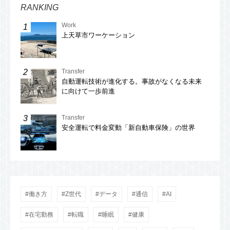
RANKING
Work
上天草市ワーケーション
Transfer
自動運転技術が進化する。事故がなくなる未来
に向けて一歩前進
Transfer
安全運転で料金変動「新自動車保険」の世界
働き方
Z世代
データ
通信
AI
在宅勤務
転職
睡眠
健康