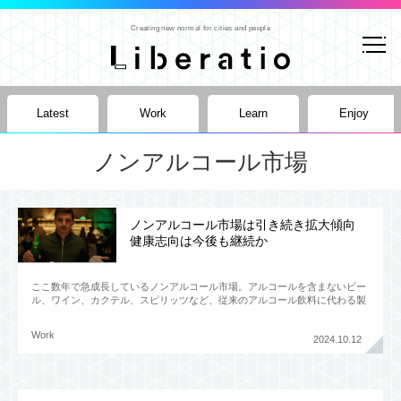
Creating new normal for cities and people
Latest
Work
Learn
Enjoy
ノンアルコール市場
ノンアルコール市場は引き続き拡大傾向
健康志向は今後も継続か
ここ数年で急成長しているノンアルコール市場。アルコールを含まないビー
ル、ワイン、カクテル、スピリッツなど、従来のアルコール飲料に代わる製
品が多様に登場し、選択肢が広がっている。
Work
2024.10.12