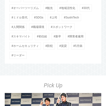
オーバーツーリズム
観光
地域活性化
30代
ミドル世代
SDGs
上司
SushiTech
人間関係
職場環境
スポットワーク
スキマバイト
初任給
新卒
障害者雇用
ホームセキュリティ
防犯
賃貸
5月病
リーダー
Pick Up