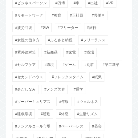
ビジネスパーソン
万博
車
出社
VR
リモートワーク
教育
正社員
共働き
疲労回復
GW
フリーター
旅行
女性の働き方
ふるさと納税
フリーランス
紫外線対策
新商品
家電
職場
セルフケア
環境
ゲーム
別荘
第二新卒
セカンドハウス
フレックスタイム
眠気
身だしなみ
メンズ美容
通学
ソーバーキュリアス
年収
ウェルネス
睡眠環境
通勤
休息
生活リズム
ノンアルコール市場
ペーパーレス
昼寝