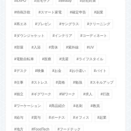
EXPO
自宅ケア
Beauty
防犯対策
特殊詐欺
スマート家電
確定申告
副業
再エネ
プレゼン
サングラス
クリーニング
ダウンジャケット
インテリア
コーディネート
部屋
入浴
育休
紫外線
UV
電動自転車
医療
洗濯
ライフスタイル
デスク
映像
お金
お小遣い
バイト
仕事
ストレス
資格
勉強
スキルアップ
独立
ギグワーク
Wワーク
求人
行政
ワーケーション
商品紹介
名刺
教員
給与
賞与
ボーナス
オフィス
起業
地方
FoodTech
フードテック