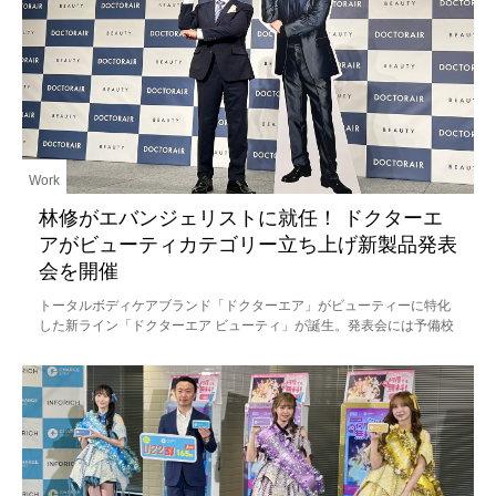
Work
林修がエバンジェリストに就任！ ドクターエ
アがビューティカテゴリー立ち上げ新製品発表
会を開催
トータルボディケアブランド「ドクターエア」がビューティーに特化
した新ライン「ドクターエア ビューティ」が誕生。発表会には予備校
講師でありタレントの林修先生も登場。ブランド公式エバンジェリス
ト（伝道師）