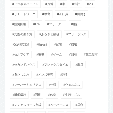
ビジネスパーソン
万博
車
出社
VR
リモートワーク
教育
正社員
共働き
疲労回復
GW
フリーター
旅行
女性の働き方
ふるさと納税
フリーランス
紫外線対策
新商品
家電
職場
セルフケア
環境
ゲーム
別荘
第二新卒
セカンドハウス
フレックスタイム
眠気
身だしなみ
メンズ美容
通学
ソーバーキュリアス
年収
ウェルネス
睡眠環境
通勤
休息
生活リズム
ノンアルコール市場
ペーパーレス
昼寝