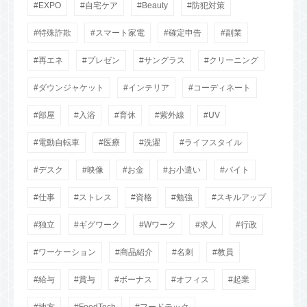
EXPO
自宅ケア
Beauty
防犯対策
特殊詐欺
スマート家電
確定申告
副業
再エネ
プレゼン
サングラス
クリーニング
ダウンジャケット
インテリア
コーディネート
部屋
入浴
育休
紫外線
UV
電動自転車
医療
洗濯
ライフスタイル
デスク
映像
お金
お小遣い
バイト
仕事
ストレス
資格
勉強
スキルアップ
独立
ギグワーク
Wワーク
求人
行政
ワーケーション
商品紹介
名刺
教員
給与
賞与
ボーナス
オフィス
起業