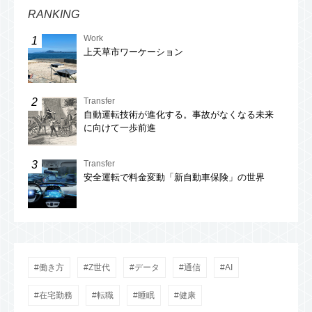
RANKING
Work
上天草市ワーケーション
Transfer
自動運転技術が進化する。事故がなくなる未来
に向けて一歩前進
Transfer
安全運転で料金変動「新自動車保険」の世界
働き方
Z世代
データ
通信
AI
在宅勤務
転職
睡眠
健康