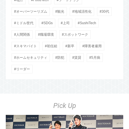
地方
FoodTech
フードテック
オーバーツーリズム
観光
地域活性化
30代
ミドル世代
SDGs
上司
SushiTech
人間関係
職場環境
スポットワーク
スキマバイト
初任給
新卒
障害者雇用
ホームセキュリティ
防犯
賃貸
5月病
リーダー
Pick Up