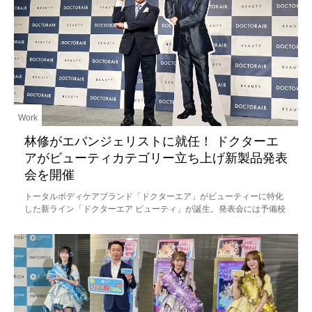
Work
林修がエバンジェリストに就任！ ドクターエ
アがビューティカテゴリー立ち上げ新製品発表
会を開催
トータルボディケアブランド「ドクターエア」がビューティーに特化
した新ライン「ドクターエア ビューティ」が誕生。発表会には予備校
講師でありタレントの林修先生も登場。ブランド公式エバンジェリス
ト（伝道師）