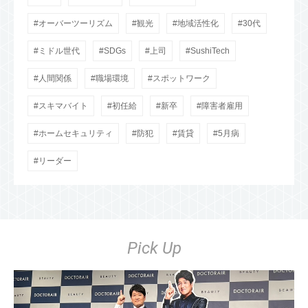
オーバーツーリズム
観光
地域活性化
30代
ミドル世代
SDGs
上司
SushiTech
人間関係
職場環境
スポットワーク
スキマバイト
初任給
新卒
障害者雇用
ホームセキュリティ
防犯
賃貸
5月病
リーダー
Pick Up