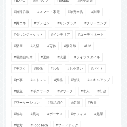
EXPO
自宅ケア
Beauty
防犯対策
特殊詐欺
スマート家電
確定申告
副業
再エネ
プレゼン
サングラス
クリーニング
ダウンジャケット
インテリア
コーディネート
部屋
入浴
育休
紫外線
UV
電動自転車
医療
洗濯
ライフスタイル
デスク
映像
お金
お小遣い
バイト
仕事
ストレス
資格
勉強
スキルアップ
独立
ギグワーク
Wワーク
求人
行政
ワーケーション
商品紹介
名刺
教員
給与
賞与
ボーナス
オフィス
起業
地方
FoodTech
フードテック