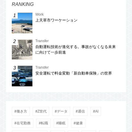
RANKING
Work
上天草市ワーケーション
Transfer
自動運転技術が進化する。事故がなくなる未来
に向けて一歩前進
Transfer
安全運転で料金変動「新自動車保険」の世界
働き方
Z世代
データ
通信
AI
在宅勤務
転職
睡眠
健康