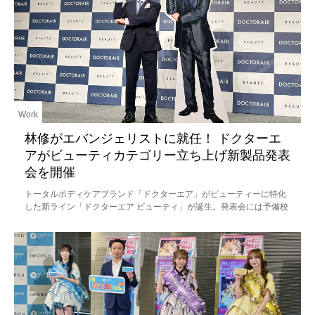
Work
林修がエバンジェリストに就任！ ドクターエ
アがビューティカテゴリー立ち上げ新製品発表
会を開催
トータルボディケアブランド「ドクターエア」がビューティーに特化
した新ライン「ドクターエア ビューティ」が誕生。発表会には予備校
講師でありタレントの林修先生も登場。ブランド公式エバンジェリス
ト（伝道師）