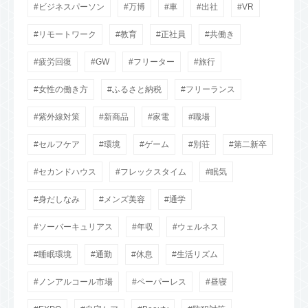
ビジネスパーソン
万博
車
出社
VR
リモートワーク
教育
正社員
共働き
疲労回復
GW
フリーター
旅行
女性の働き方
ふるさと納税
フリーランス
紫外線対策
新商品
家電
職場
セルフケア
環境
ゲーム
別荘
第二新卒
セカンドハウス
フレックスタイム
眠気
身だしなみ
メンズ美容
通学
ソーバーキュリアス
年収
ウェルネス
睡眠環境
通勤
休息
生活リズム
ノンアルコール市場
ペーパーレス
昼寝