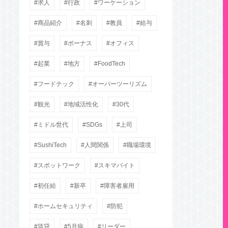
求人
行政
ワーケーション
商品紹介
名刺
教員
給与
賞与
ボーナス
オフィス
起業
地方
FoodTech
フードテック
オーバーツーリズム
観光
地域活性化
30代
ミドル世代
SDGs
上司
SushiTech
人間関係
職場環境
スポットワーク
スキマバイト
初任給
新卒
障害者雇用
ホームセキュリティ
防犯
賃貸
5月病
リーダー