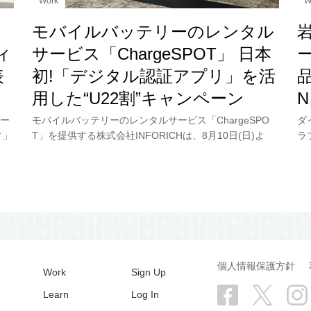
Work
W
モバイルバッテリーのレンタル
ィ
サービス「ChargeSPOT」 日本
表
初!「デジタル認証アプリ」を活
品
用した“U22割”キャンペーン
ー
モバイルバッテリーのレンタルサービス「ChargeSPO
ダ
ィ」
T」を提供する株式会社INFORICHは、8月10日(日)よ
ラ
先
り“U22割”を開始。キャンペーンの発表会にはChargeSP
テ
OT全国キャンペーンの
5
個人情報保護方針
Work
Sign Up
Learn
Log In