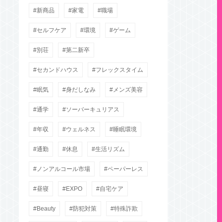
新商品
家電
職場
セルフケア
環境
ゲーム
別荘
第二新卒
セカンドハウス
フレックスタイム
眠気
身だしなみ
メンズ美容
通学
ソーバーキュリアス
年収
ウェルネス
睡眠環境
通勤
休息
生活リズム
ノンアルコール市場
ペーパーレス
昼寝
EXPO
自宅ケア
Beauty
防犯対策
特殊詐欺