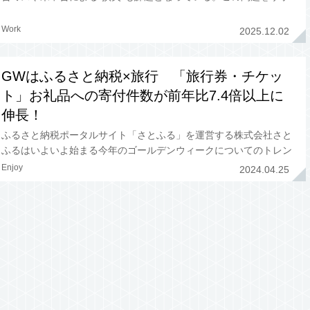
ートしてくれるのが、ベネフィット・ワンと会計バンクが11月27
日に発表した新サ
Work
2025.12.02
GWはふるさと納税×旅行 「旅行券・チケッ
ト」お礼品への寄付件数が前年比7.4倍以上に
伸長！
ふるさと納税ポータルサイト「さとふる」を運営する株式会社さと
ふるはいよいよ始まる今年のゴールデンウィークについてのトレン
ドを発表した。2024年のゴールデンウィークは最大10連休とな
Enjoy
2024.04.25
り、大型連休を控え